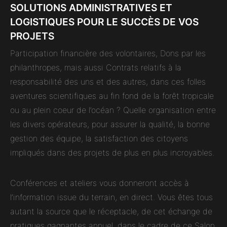
SOLUTIONS ADMINISTRATIVES ET
LOGISTIQUES POUR LE SUCCÈS DE VOS
PROJETS
Participation financière des volontaires, Dons par les
philanthropes, mais aussi Contrats relatifs à la
responsabilité des uns et des autres, dans ces folles
aventures scientifiques au fin fond de la forêt tropicale
ou au plein coeur de l’océan ? Quelle organisation entre
les divers opérateurs, pour assurer la qualité, la bonne
gestion des équipe, la satisfaction des citoyens
impliqués dans des projets de plus en plus incroyables.
Conférences et ateliers vous donneront accès à
l’information issue du terrain, en direct. Vous êtes tous
autant la source que le réceptacle, de cet échange de
pratiques gagnantes annuel, dans le cadre de ce Salon.