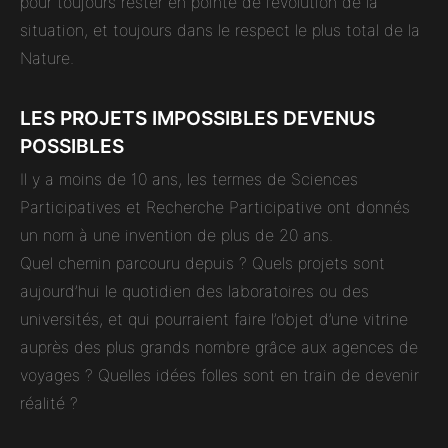
pour toujours rester en pointe de l’évolution de la
situation, et toujours dans le respect le plus total de la
Nature.
LES PROJETS IMPOSSIBLES DEVENUS
POSSIBLES
Il y a moins de 10 ans, les termes de Sciences
Participatives et Recherche Participative ont donnés
un nom à une invention de plus de 20 ans.
Quel chemin parcouru depuis ? Quels projets sont
aujourd’hui le quotidien des laboratoires ou des
universités, et qui pourraient faire l’objet d’une vitrine
auprès des plus grands nombre grâce aux agences de
voyages ? Quelles idées folles sont en train de devenir
réalité ?