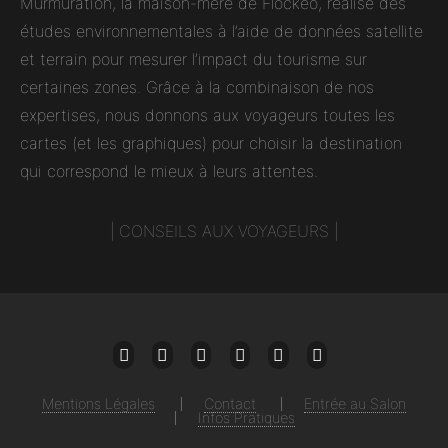
Murmuration, la maison-mère de Flockeo, réalise des
études environnementales à l’aide de données satellite
et terrain pour mesurer l’impact du tourisme sur
certaines zones. Grâce à la combinaison de nos
expertises, nous donnons aux voyageurs toutes les
cartes (et les graphiques) pour choisir la destination
qui correspond le mieux à leurs attentes.
|
CONSEILS AUX VOYAGEURS
|
Mail
Facebook
Twitter
Instagram
Linkedin
Youtube
Mentions Légales
Contact
Entrée au Salon
Infos Pratiques