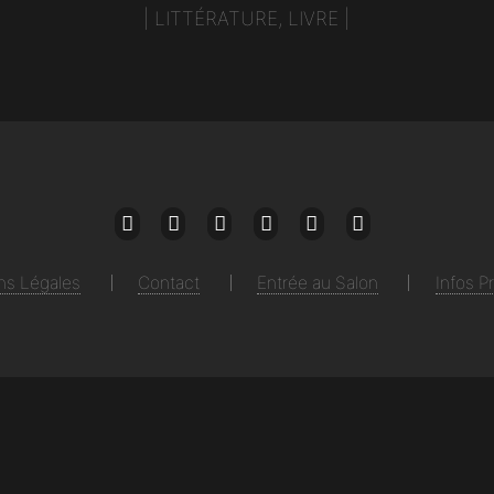
|
LITTÉRATURE, LIVRE
|
Mail
Facebook
Twitter
Instagram
Linkedin
Youtube
ns Légales
Contact
Entrée au Salon
Infos P