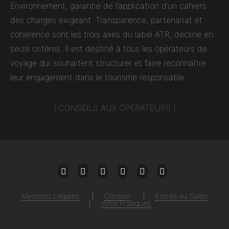
Environnement, garantie de l’application d’un cahiers
des charges exigeant. Transparence, partenariat et
cohérence sont les trois axes du label ATR, décliné en
seize critères. Il est destiné à tous les opérateurs de
voyage qui souhaitent structurer et faire reconnaître
leur engagement dans le tourisme responsable.
|
CONSEILS AUX OPÉRATEURS
|
Mail
Facebook
Twitter
Instagram
Linkedin
Youtube
Mentions Légales
Contact
Entrée au Salon
Infos Pratiques